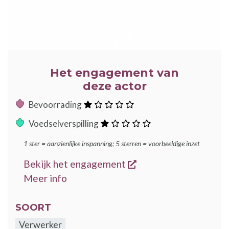
Het engagement van
deze actor
:
Bevoorrading
ster
:
Voedselverspilling
ster
1 ster = aanzienlijke inspanning; 5 sterren = voorbeeldige inzet
opent een nieuw ven
Bekijk het engagement
over de GoodFood engagementen
Meer info
SOORT
Verwerker