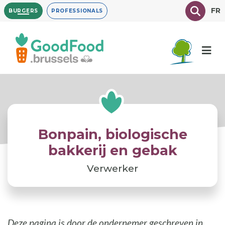
Overslaan
Texte à
FR
BURGERS
PROFESSIONALS
en
naar
de
inhoud
gaan
Bonpain, biologische
bakkerij en gebak
Verwerker
Deze pagina is door de ondernemer geschreven in