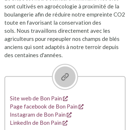
sont cultivés en agroécologie à proximité de la
boulangerie afin de réduire notre empreinte CO2
toute en favorisant la conservation des
sols. Nous travaillons directement avec les
agriculteurs pour repeupler nos champs de blés
anciens qui sont adaptés à notre terroir depuis
des centaines d'années.
s'ouvre dans une nouvell
Liens
Site web de Bon Pain
s'ouvre dans une n
Page facebook de Bon Pain
s'ouvre dans une nouvel
Instagram de Bon Pain
s'ouvre dans une nouvell
LinkedIn de Bon Pain