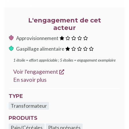
L'engagement de cet
acteur
:
Approvisionnement
1
:
Gaspillage alimentaire
étoile
1
1 étoile = effort appréciable ; 5 étoiles = engagement exemplaire
étoile
s'ouvre dans une nouvelle
Voir l'engagement
sur les engagements Good Food
En savoir plus
TYPE
Transformateur
PRODUITS
Pain/Céréales
Plats préparés