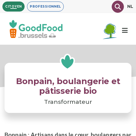
Aller
Texte à
NL
CITOYEN
PROFESSIONNEL
au
contenu
principal
Bonpain, boulangerie et
pâtisserie bio
Transformateur
Bonpain : Artisans dans le cœur, boulangers par