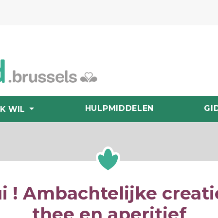
HULPMIDDELEN
GI
IK WIL
ui ! Ambachtelijke creati
thee en aperitief