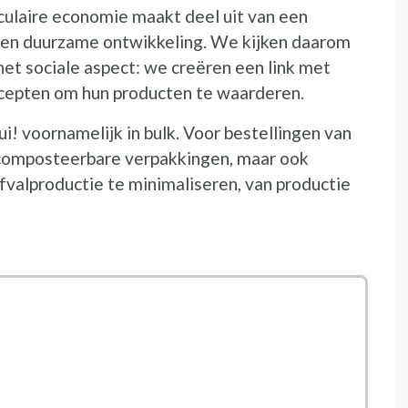
rculaire economie maakt deel uit van een
 en duurzame ontwikkeling. We kijken daarom
 het sociale aspect: we creëren een link met
ecepten om hun producten te waarderen.
i! voornamelijk in bulk. Voor bestellingen van
n composteerbare verpakkingen, maar ook
fvalproductie te minimaliseren, van productie
nieuw venster
 nieuw venster
n nieuw venster