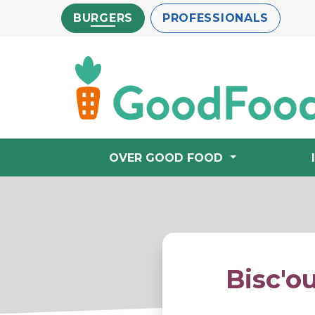
Overslaan
BURGERS
PROFESSIONALS
en
naar
de
inhoud
gaan
OVER GOOD FOOD
Bisc'o