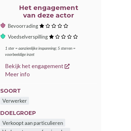
Het engagement
van deze actor
:
Bevoorrading
ster
:
Voedselverspilling
ster
1 ster = aanzienlijke inspanning; 5 sterren =
voorbeeldige inzet
opent een nieuw venster
Bekijk het engagement
over de GoodFood engagementen
Meer info
SOORT
Verwerker
DOELGROEP
Verkoopt aan particulieren