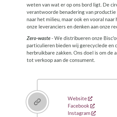
weten van wat er op ons bord ligt. De ci
verantwoorde benadering van productie
naar het milieu, maar ook en vooral naar
onze leveranciers en denken aan onze r
Zero-waste
- We distribueren onze Bisc'ou
particulieren bieden wij gerecyclede e
herbruikbare zakken. Ons doel is om de a
tot verkoop aan de consument.
opent een 
Links
Website
opent een
Facebook
opent ee
Instagram