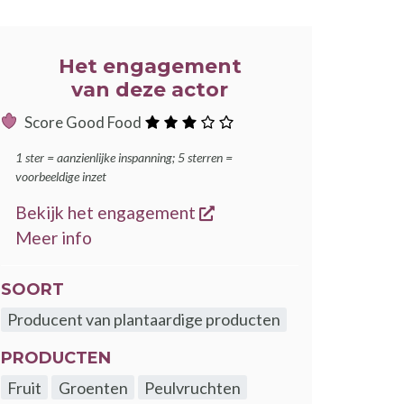
Het engagement
van deze actor
:
Score Good Food
sterren
1 ster = aanzienlijke inspanning; 5 sterren =
voorbeeldige inzet
opent een nieuw venster
Bekijk het engagement
over de GoodFood engagementen
Meer info
SOORT
Producent van plantaardige producten
PRODUCTEN
Fruit
Groenten
Peulvruchten