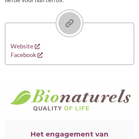
opent een nieuw venster
Links
Website
opent een nieuw venster
Facebook
ILLUSTRATIE
Het engagement van