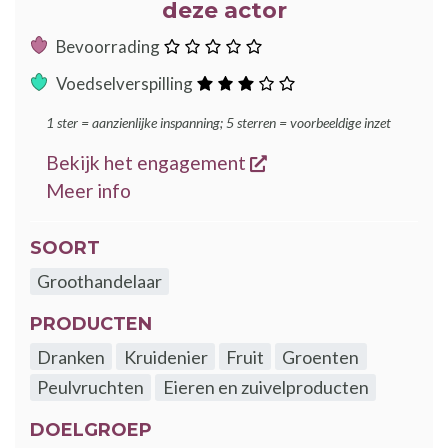
deze actor
:
Bevoorrading
ster
:
Voedselverspilling
sterren
1 ster = aanzienlijke inspanning; 5 sterren = voorbeeldige inzet
opent een nieuw ven
Bekijk het engagement
over de GoodFood engagementen
Meer info
SOORT
Groothandelaar
PRODUCTEN
Dranken
Kruidenier
Fruit
Groenten
Peulvruchten
Eieren en zuivelproducten
DOELGROEP