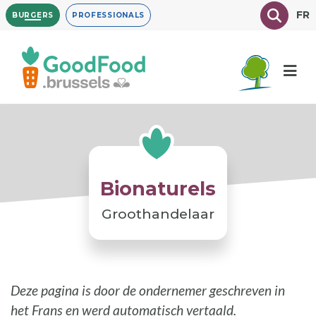
Overslaan
Texte à
FR
BURGERS
PROFESSIONALS
en
naar
de
inhoud
gaan
Bionaturels
Groothandelaar
Deze pagina is door de ondernemer geschreven in
het Frans en werd automatisch vertaald.