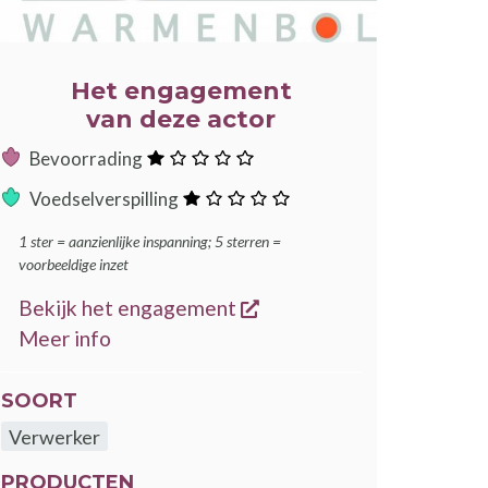
Het engagement
van deze actor
:
Bevoorrading
ster
:
Voedselverspilling
ster
1 ster = aanzienlijke inspanning; 5 sterren =
voorbeeldige inzet
opent een nieuw venster
Bekijk het engagement
over de GoodFood engagementen
Meer info
SOORT
Verwerker
PRODUCTEN