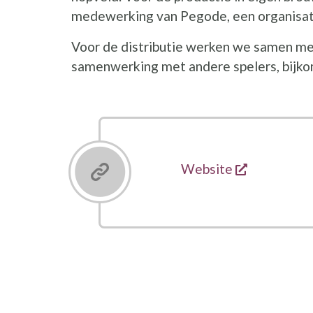
medewerking van Pegode, een organisatie
Voor de distributie werken we samen me
samenwerking met andere spelers, bijkom
opent een 
Links
Website