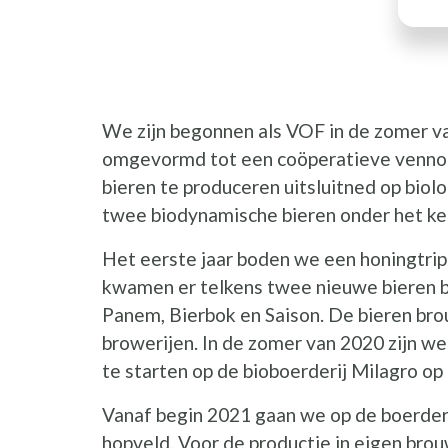
We zijn begonnen als VOF in de zomer v
omgevormd tot een coöperatieve vennoot
bieren te produceren uitsluitned op bio
twee biodynamische bieren onder het k
Het eerste jaar boden we een honingtri
kwamen er telkens twee nieuwe bieren bi
Panem, Bierbok en Saison. De bieren bro
browerijen. In de zomer van 2020 zijn we
te starten op de bioboerderij Milagro o
Vanaf begin 2021 gaan we op de boerderi
hopveld. Voor de productie in eigen bro