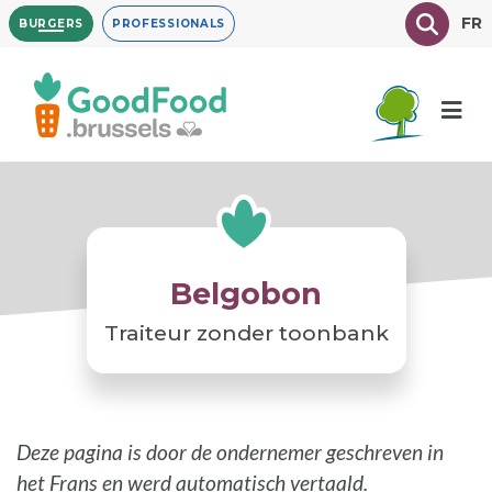
Overslaan
Texte à
FR
BURGERS
PROFESSIONALS
en
naar
de
inhoud
gaan
Belgobon
Traiteur zonder toonbank
Deze pagina is door de ondernemer geschreven in
het Frans en werd automatisch vertaald.