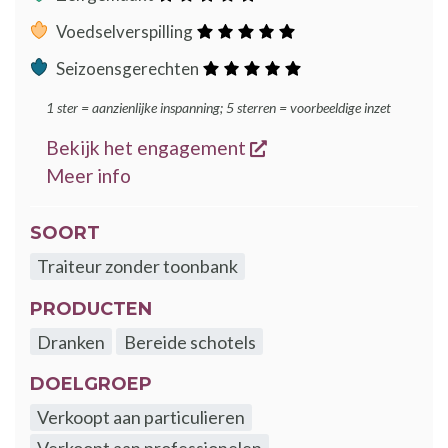
sterren
:
Voedselverspilling
sterren
:
Seizoensgerechten
sterren
1 ster = aanzienlijke inspanning; 5 sterren = voorbeeldige inzet
opent een nieuw ven
Bekijk het engagement
over de GoodFood engagementen
Meer info
SOORT
Traiteur zonder toonbank
PRODUCTEN
Dranken
Bereide schotels
DOELGROEP
Verkoopt aan particulieren
Verkoopt aan professionelen