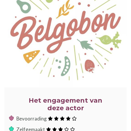
Het engagement van
deze actor
:
Bevoorrading
sterren
:
Zelfgemaakt