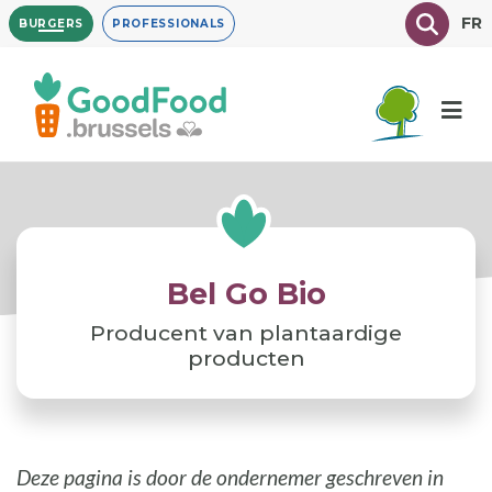
Overslaan
Texte à
FR
BURGERS
PROFESSIONALS
en
naar
de
inhoud
gaan
Bel Go Bio
Producent van plantaardige
producten
Deze pagina is door de ondernemer geschreven in