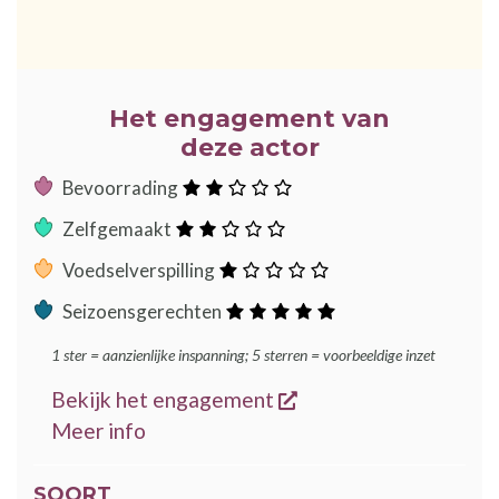
Het engagement van
deze actor
:
Bevoorrading
sterren
:
Zelfgemaakt
sterren
:
Voedselverspilling
ster
:
Seizoensgerechten
sterren
1 ster = aanzienlijke inspanning; 5 sterren = voorbeeldige inzet
opent een nieuw ven
Bekijk het engagement
over de GoodFood engagementen
Meer info
SOORT