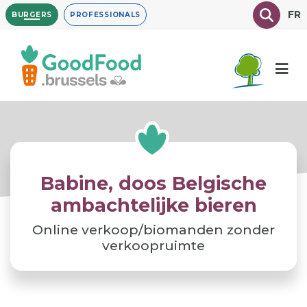
Overslaan
Texte à
FR
BURGERS
PROFESSIONALS
en
naar
de
inhoud
gaan
Babine, doos Belgische
ambachtelijke bieren
Online verkoop/biomanden zonder
verkoopruimte