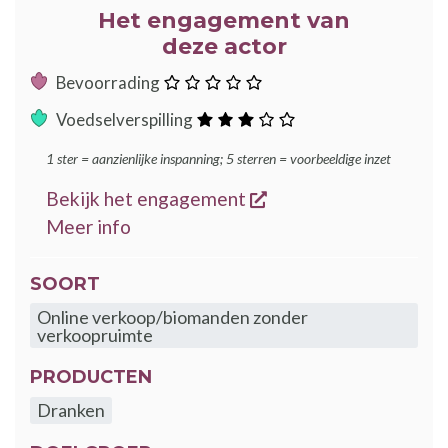
Het engagement van
deze actor
:
Bevoorrading
ster
:
Voedselverspilling
sterren
1 ster = aanzienlijke inspanning; 5 sterren = voorbeeldige inzet
opent een nieuw ven
Bekijk het engagement
over de GoodFood engagementen
Meer info
SOORT
Online verkoop/biomanden zonder
verkoopruimte
PRODUCTEN
Dranken