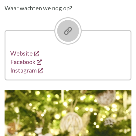
Waar wachten we nog op?
opent een nieuw venster
Links
Website
opent een nieuw venster
Facebook
opent een nieuw venster
Instagram