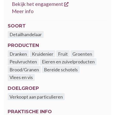
opent een nieuw ven
Bekijk het engagement
over de GoodFood engagementen
Meer info
SOORT
Detailhandelaar
PRODUCTEN
Dranken
Kruidenier
Fruit
Groenten
Peulvruchten
Eieren en zuivelproducten
Brood/Granen
Bereide schotels
Vlees en vis
DOELGROEP
Verkoopt aan particulieren
PRAKTISCHE INFO