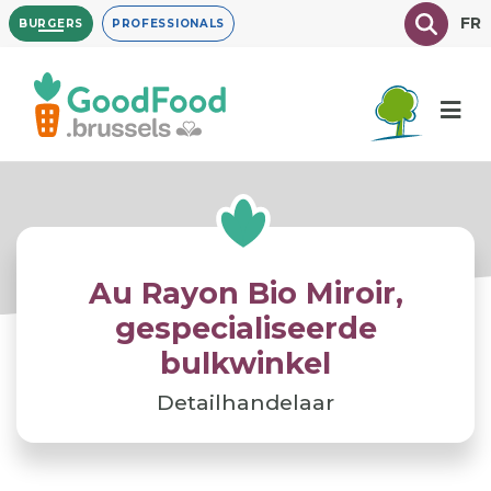
Overslaan
Texte à
FR
BURGERS
PROFESSIONALS
en
naar
de
inhoud
gaan
Au Rayon Bio Miroir,
gespecialiseerde
bulkwinkel
Detailhandelaar