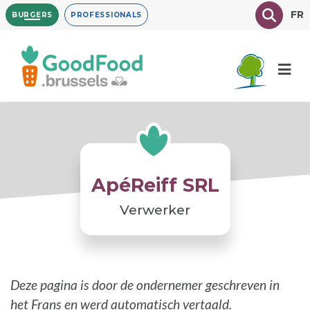
Overslaan
Texte à
FR
BURGERS
PROFESSIONALS
en
naar
de
inhoud
gaan
ApéReiff SRL
Verwerker
Deze pagina is door de ondernemer geschreven in
het Frans en werd automatisch vertaald.