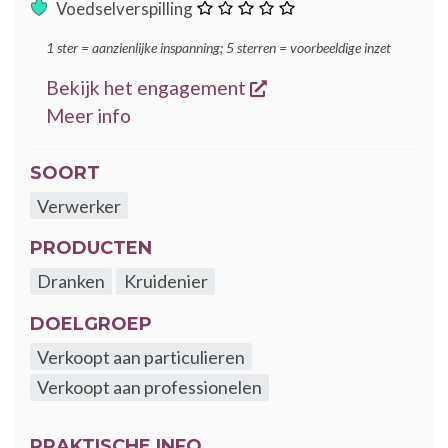
:
Voedselverspilling
ster
1 ster = aanzienlijke inspanning; 5 sterren = voorbeeldige inzet
opent een nieuw ven
Bekijk het engagement
over de GoodFood engagementen
Meer info
SOORT
Verwerker
PRODUCTEN
Dranken
Kruidenier
DOELGROEP
Verkoopt aan particulieren
Verkoopt aan professionelen
PRAKTISCHE INFO