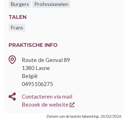
Burgers
Professionelen
TALEN
Frans
PRAKTISCHE INFO
Route de Genval 89
1380
Lasne
België
TELEFOON
0495106275
E-
Contacteren via mail
MAIL
opent een nieuw vens
BEZOEK
Bezoek de website
DE
Datum van de laatste bijwerking: 26/02/2026
WEBSITE