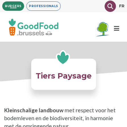
Overslaan
Texte à
FR
BURGERS
PROFESSIONALS
en
naar
de
inhoud
gaan
Tiers Paysage
Kleinschalige landbouw
met respect voor het
bodemleven en de biodiversiteit, in harmonie
met de omringende natuur.