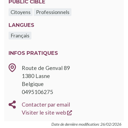
PUBLIC CIBLE
Citoyens
Professionnels
LANGUES
Français
INFOS PRATIQUES
Route de Genval 89
1380
Lasne
Belgique
TÉLÉPHONE
0495106275
EMAIL
Contacter par email
s'ouvre dans une nouve
SITE
Visiter le site web
WEB
Date de dernière modification: 26/02/2026