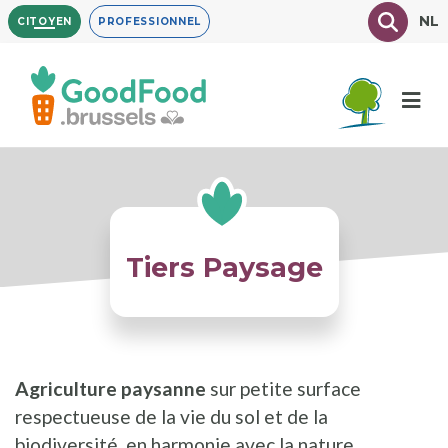
Aller
Texte à
NL
CITOYEN
PROFESSIONNEL
au
contenu
principal
Tiers Paysage
Agriculture paysanne
sur petite surface
respectueuse de la vie du sol et de la
biodiversité, en harmonie avec la nature