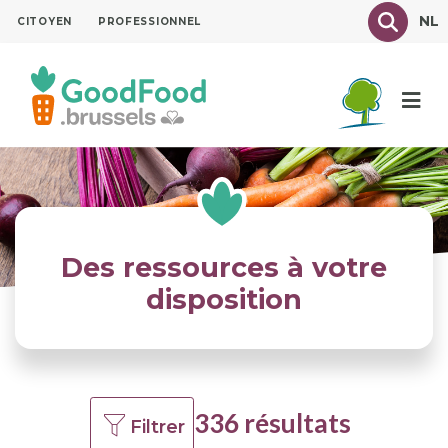
Aller
Texte à
NL
CITOYEN
PROFESSIONNEL
au
contenu
principal
Des ressources à votre
disposition
336 résultats
Filtrer