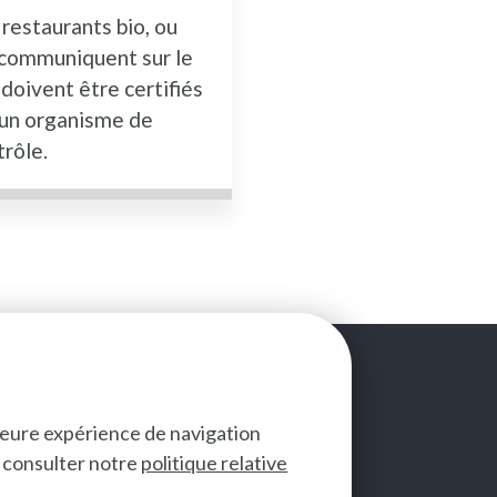
 restaurants bio, ou
 communiquent sur le
 doivent être certifiés
 un organisme de
trôle.
lleure expérience de navigation
ez consulter notre
politique relative
SUIVEZ-NOUS