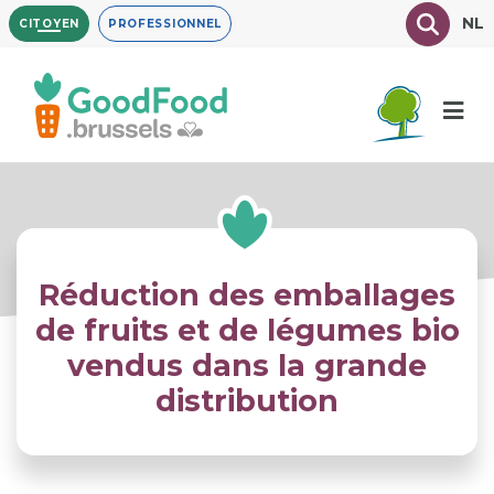
Aller
Texte à
NL
CITOYEN
PROFESSIONNEL
au
contenu
principal
Réduction des emballages
de fruits et de légumes bio
vendus dans la grande
distribution