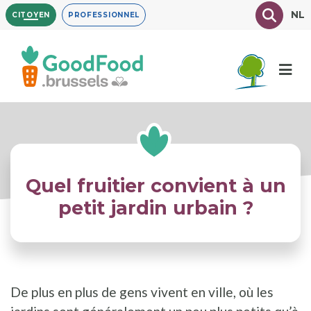
Aller
Texte à
NL
CITOYEN
PROFESSIONNEL
au
contenu
principal
Quel fruitier convient à un
petit jardin urbain ?
De plus en plus de gens vivent en ville, où les