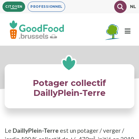
Aller
Texte à
NL
CITOYEN
PROFESSIONNEL
au
contenu
principal
Potager collectif
DaillyPlein-Terre
Le
DaillyPlein-Terre
est un potager / verger /