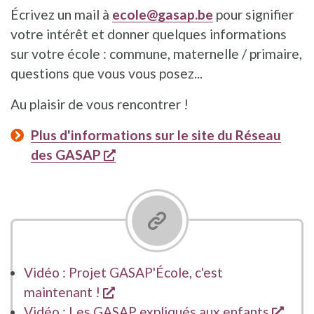
Écrivez un mail à
ecole@gasap.be
pour signifier
votre intérêt et donner quelques informations
sur votre école : commune, maternelle / primaire,
questions que vous vous posez...
Au plaisir de vous rencontrer !
Plus d'informations sur le site du Réseau
s'ouvre dans une nouvelle fenêtr
des GASAP
Vidéo : Projet GASAP'École, c'est
s'ouvre dans une nouvelle fenêtr
maintenant !
s'ouv
Vidéo : Les GASAP expliqués aux enfants