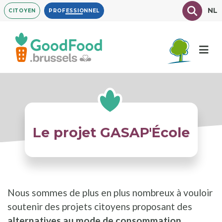
Aller
Texte à
NL
CITOYEN
PROFESSIONNEL
au
contenu
principal
Le projet GASAP'École
Nous sommes de plus en plus nombreux à vouloir
soutenir des projets citoyens proposant des
alternatives au mode de consommation