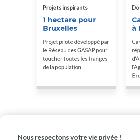
Projets inspirants
Do
1 hectare pour
C
Bruxelles
à 
Projet pilote développé par
Car
le Réseau des GASAP pour
rép
toucher toutes les franges
d'A
de la population
l'A
Bru
Nous respectons votre vie privée !