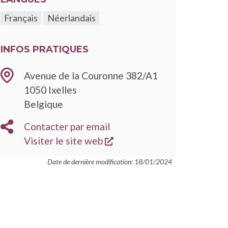
Français
Néerlandais
INFOS PRATIQUES
Avenue de la Couronne 382/A1
1050
Ixelles
Belgique
EMAIL
Contacter par email
s'ouvre dans une nouvelle
SITE
Visiter le site web
WEB
Date de dernière modification: 18/01/2024