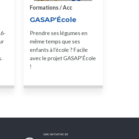
Formations / Acc
GASAP'École
16-
Prendre ses légumes en
ur
même temps que ses
enfants à l'école ? Facile
s.
avec le projet GASAP'École
!