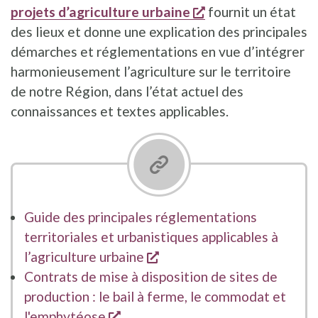
s'ouvre dans une n
projets d’agriculture urbaine
fournit un état
des lieux et donne une explication des principales
démarches et réglementations en vue d’intégrer
harmonieusement l’agriculture sur le territoire
de notre Région, dans l’état actuel des
connaissances et textes applicables.
Guide des principales réglementations
territoriales et urbanistiques applicables à
s'ouvre dans une nouvelle
l’agriculture urbaine
Contrats de mise à disposition de sites de
production : le bail à ferme, le commodat et
s'ouvre dans une nouvelle fenêtr
l'emphytéose