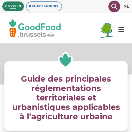
Aller
Texte à
NL
CITOYEN
PROFESSIONNEL
au
contenu
principal
Guide des principales
réglementations
territoriales et
urbanistiques applicables
à l’agriculture urbaine