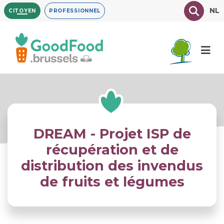
Aller
Texte à
NL
CITOYEN
PROFESSIONNEL
au
contenu
principal
DREAM - Projet ISP de
récupération et de
distribution des invendus
de fruits et légumes