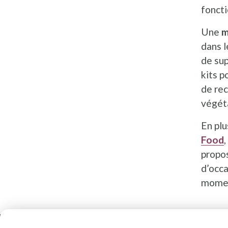
foncti
Une
m
dans l
de sup
kits p
de rec
végéta
En plu
Food
,
propos
d’occa
moment