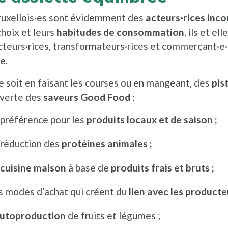
ruxellois·es sont évidemment des
acteurs·rices inc
choix et leurs
habitudes de consommation
, ils et e
teurs·rices, transformateurs·rices et commerçant·e·s
e.
 soit en faisant les courses ou en mangeant, des
pis
verte des
saveurs Good Food
:
 préférence pour les
produits locaux et de saison ;
 réduction des
protéines animales ;
a
cuisine maison
à base de
produits frais et bruts ;
s modes d’achat qui créent du
lien avec les producteu
utoproduction
de fruits et légumes ;