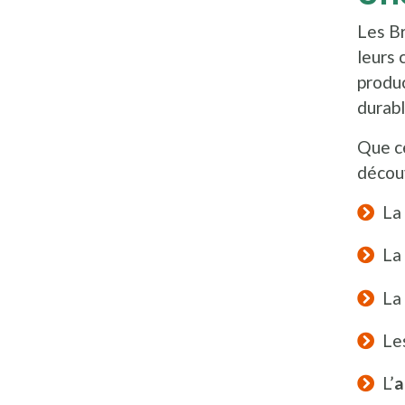
Les B
leurs 
produc
durabl
Que ce
décou
La
La
L
Le
L’
a