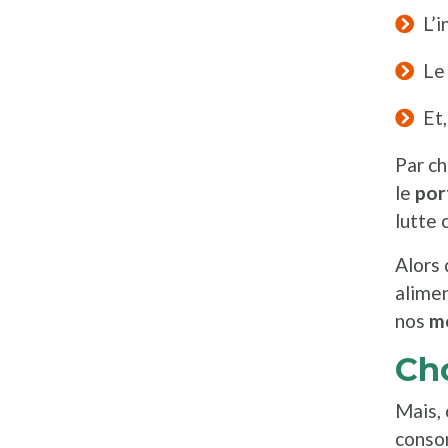
L’i
Le
Et
Par ch
le
por
lutte 
Alors 
alimen
nos
mo
Cho
Mais, 
conso