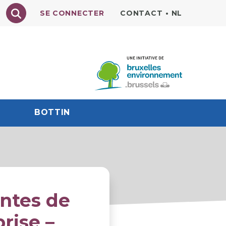
Texte à rechercher
SE CONNECTER
CONTACT
•
NL
BOTTIN
entes de
rise –