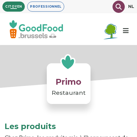
Aller
Texte à
NL
CITOYEN
PROFESSIONNEL
au
contenu
principal
Primo
Restaurant
Les produits