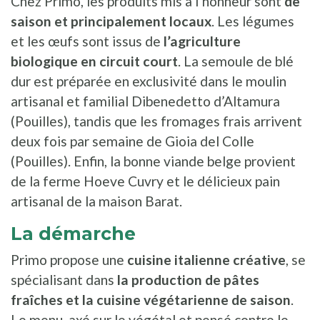
Chez Primo, les produits mis à l’honneur sont
de
saison et principalement locaux
. Les légumes
et les œufs sont issus de
l’agriculture
biologique en circuit court
. La semoule de blé
dur est préparée en exclusivité dans le moulin
artisanal et familial Dibenedetto d’Altamura
(Pouilles), tandis que les fromages frais arrivent
deux fois par semaine de Gioia del Colle
(Pouilles). Enfin, la bonne viande belge provient
de la ferme Hoeve Cuvry et le délicieux pain
artisanal de la maison Barat.
La démarche
Primo propose une
cuisine italienne créative
, se
spécialisant dans
la production de pâtes
fraîches et la cuisine végétarienne de saison
.
Le menu, axé sur le végétal et pensé contre le