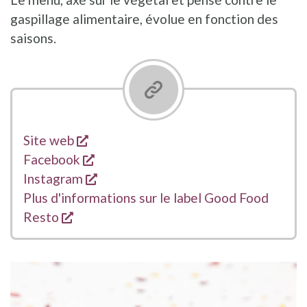
gaspillage alimentaire, évolue en fonction des
saisons.
s'ouvre dans une nouvelle fenêtre
Liens
Site web
s'ouvre dans une nouvelle fenêtre
Facebook
s'ouvre dans une nouvelle fenêtre
Instagram
Plus d'informations sur le label Good Food
s'ouvre dans une nouvelle fenêtre
Resto