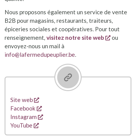
Nous proposons également un service de vente
B2B pour magasins, restaurants, traiteurs,
épiceries sociales et coopératives. Pour tout
s'ouvre d
renseignement,
visitez notre site web
ou
envoyez-nous un mail à
info@lafermedupeuplier.be
.
s'ouvre dans une nouvelle fenêtre
Liens
Site web
s'ouvre dans une nouvelle fenêtre
Facebook
s'ouvre dans une nouvelle fenêtre
Instagram
s'ouvre dans une nouvelle fenêtre
YouTube