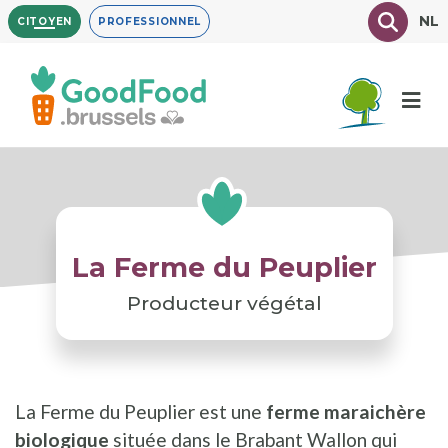
Aller
Texte à
NL
CITOYEN
PROFESSIONNEL
au
contenu
principal
La Ferme du Peuplier
Producteur végétal
La Ferme du Peuplier est une
ferme maraichère
biologique
située dans le Brabant Wallon qui