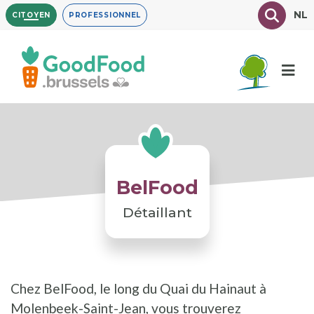
Aller
Texte à
NL
CITOYEN
PROFESSIONNEL
au
contenu
principal
BelFood
Détaillant
Chez BelFood, le long du Quai du Hainaut à
Molenbeek-Saint-Jean, vous trouverez