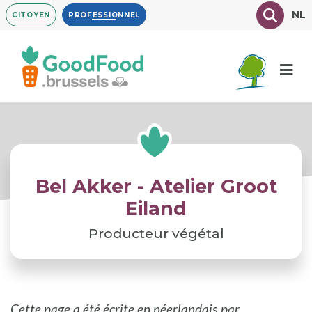
Aller
Texte à
NL
CITOYEN
PROFESSIONNEL
au
contenu
principal
Bel Akker - Atelier Groot
Eiland
Producteur végétal
Cette page a été écrite en néerlandais par