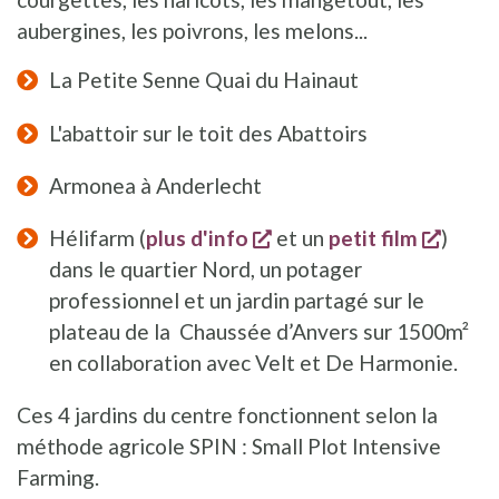
aubergines, les poivrons, les melons...
La Petite Senne Quai du Hainaut
L'abattoir sur le toit des Abattoirs
Armonea à Anderlecht
s'ouvre dans une nouvel
s'ouvr
Hélifarm (
plus d'info
et un
petit film
)
dans le quartier Nord, un potager
professionnel et un jardin partagé sur le
plateau de la Chaussée d’Anvers sur 1500m²
en collaboration avec Velt et De Harmonie.
Ces 4 jardins du centre fonctionnent selon la
méthode agricole SPIN : Small Plot Intensive
Farming.