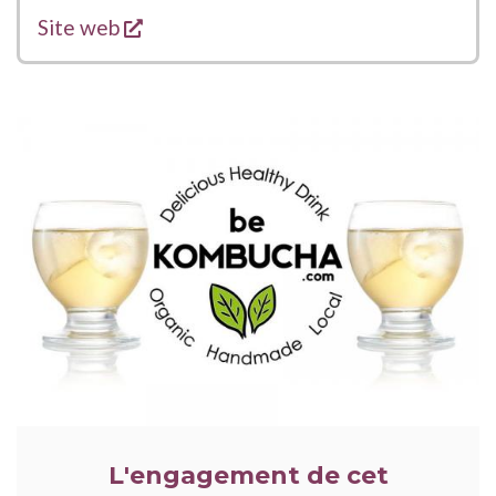
s'ouvre dans une nouvelle fenêtre
Liens
Site web
ILLUSTRATION
PRINCIPALE
L'engagement de cet