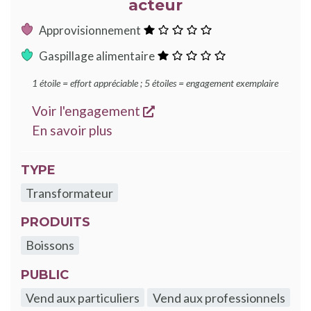
acteur
:
Approvisionnement
1
:
Gaspillage alimentaire
étoile
1
1 étoile = effort appréciable ; 5 étoiles = engagement exemplaire
étoile
s'ouvre dans une nouvelle
Voir l'engagement
sur les engagements Good Food
En savoir plus
TYPE
Transformateur
PRODUITS
Boissons
PUBLIC
Vend aux particuliers
Vend aux professionnels