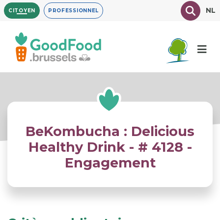
Aller
Texte à
NL
CITOYEN
PROFESSIONNEL
au
contenu
principal
BeKombucha : Delicious
Healthy Drink - # 4128 -
Engagement