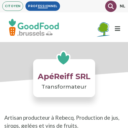
Aller
Texte à
NL
CITOYEN
PROFESSIONNEL
au
contenu
principal
ApéReiff SRL
Transformateur
Artisan producteur à Rebecq. Production de jus,
sirops, gelées et vins de fruits.