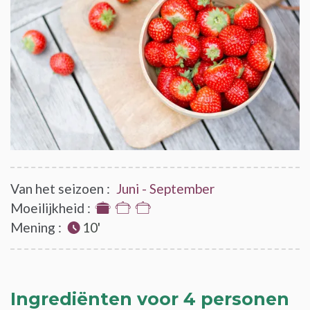
Van het seizoen :
Juni - September
Moeilijkheid :
1
Mening :
10'
van
de
3
Ingrediënten voor 4 personen