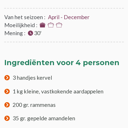
Van het seizoen :
April - December
Moeilijkheid :
1
Mening :
30'
van
de
3
Ingrediënten voor 4 personen
3 handjes kervel
1 kg kleine, vastkokende aardappelen
200 gr. rammenas
35 gr. gepelde amandelen