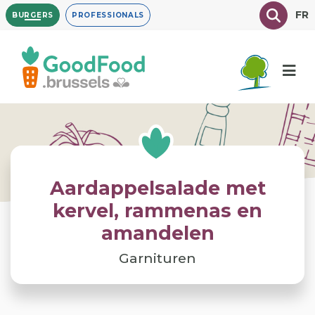
Overslaan
Texte à
FR
BURGERS
PROFESSIONALS
en
naar
de
inhoud
gaan
Aardappelsalade met
kervel, rammenas en
amandelen
Garnituren