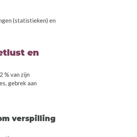
gen (statistieken) en
tlust en
 % van zijn
es, gebrek aan
om verspilling