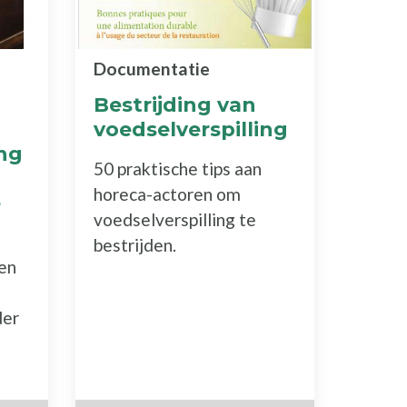
Documentatie
Bestrijding van
voedselverspilling
ing
50 praktische tips aan
horeca-actoren om
e
voedselverspilling te
bestrijden.
en
der