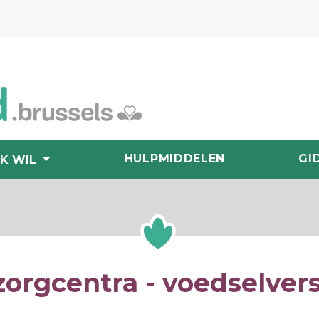
HULPMIDDELEN
GI
IK WIL
rgcentra - voedselvers