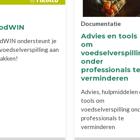
Documentatie
odWIN
Advies en tools
dWIN ondersteunt je
om
voedselverspilling aan
voedselverspill
pakken!
onder
professionals t
verminderen
Advies, hulpmiddelen 
tools om
voedselverspilling on
professionals te
verminderen