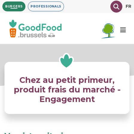
Overslaan
Texte à
FR
BURGERS
PROFESSIONALS
en
naar
de
inhoud
gaan
Chez au petit primeur,
produit frais du marché -
Engagement