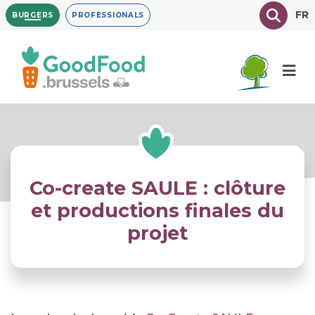
Overslaan
Texte à
FR
BURGERS
PROFESSIONALS
en
naar
de
inhoud
gaan
Co-create SAULE : clôture
et productions finales du
projet