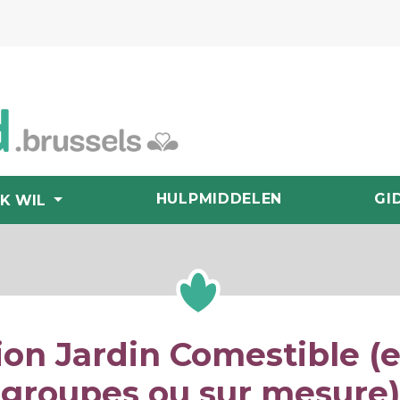
HULPMIDDELEN
GI
IK WIL
on Jardin Comestible (e
groupes ou sur mesure)