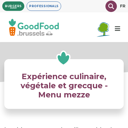
Overslaan
Texte à
FR
BURGERS
PROFESSIONALS
en
naar
de
inhoud
gaan
Expérience culinaire,
végétale et grecque -
Menu mezze