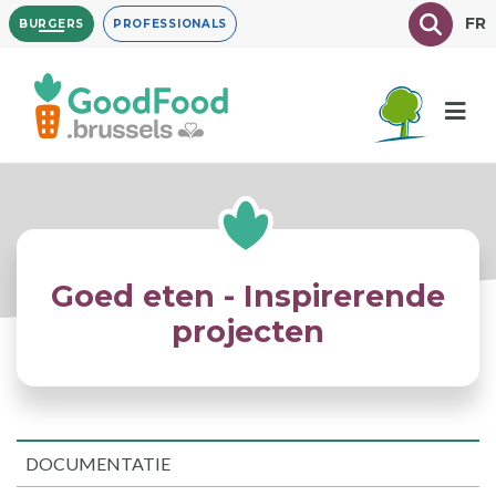
Overslaan
Texte à
FR
BURGERS
PROFESSIONALS
en
naar
de
inhoud
gaan
Goed eten - Inspirerende
projecten
DOCUMENTATIE