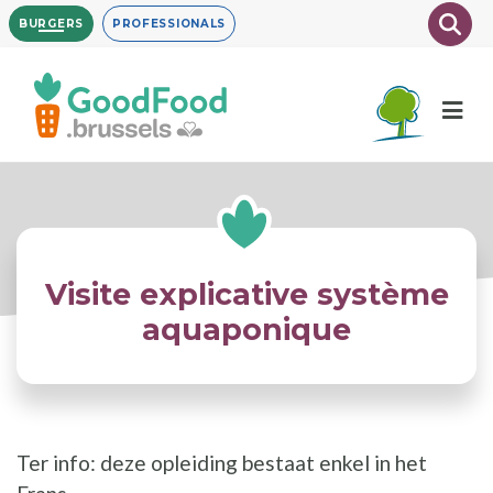
Overslaan
Texte
BURGERS
PROFESSIONALS
en
naar
de
inhoud
gaan
Visite explicative système
aquaponique
Ter info: deze opleiding bestaat enkel in het