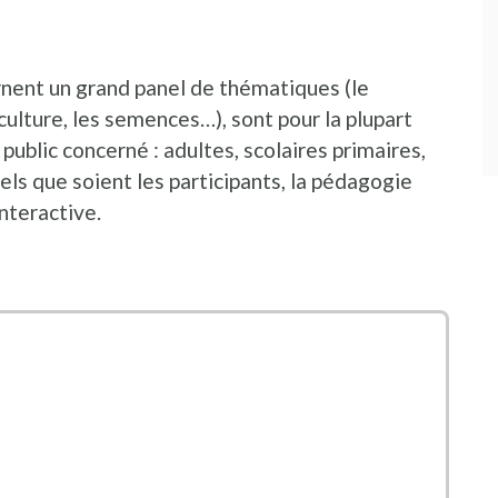
een nieuw venster
nent un grand panel de thématiques (le
aculture, les semences…), sont pour la plupart
ublic concerné : adultes, scolaires primaires,
ls que soient les participants, la pédagogie
nteractive.
nieuw venster
 nieuw venster