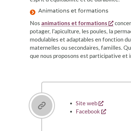
Animations et formations
opent 
Nos
animations et formations
concer
potager, l’apiculture, les poules, la perm
modulables et adaptables en fonction du p
maternelles ou secondaires, familles. Que
que nous proposons est participative et i
opent een 
Site web
opent een
Facebook