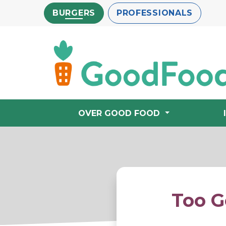
Overslaan
BURGERS
PROFESSIONALS
en
naar
de
inhoud
gaan
OVER GOOD FOOD
Too G