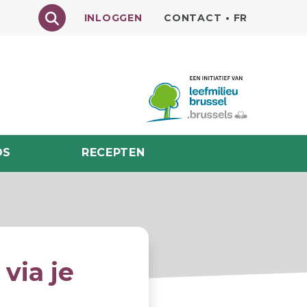
Texte à rechercher
INLOGGEN
CONTACT
•
FR
DS
RECEPTEN
via je