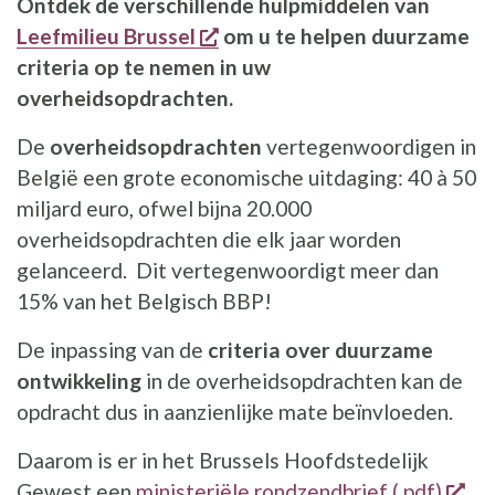
Ontdek de verschillende hulpmiddelen van
opent een nieuw venster
Leefmilieu Brussel
om u te helpen duurzame
criteria op te nemen in uw
overheidsopdrachten.
De
overheidsopdrachten
vertegenwoordigen in
België een grote economische uitdaging: 40 à 50
miljard euro, ofwel bijna 20.000
overheidsopdrachten die elk jaar worden
gelanceerd. Dit vertegenwoordigt meer dan
15% van het Belgisch BBP!
De inpassing van de
criteria over duurzame
ontwikkeling
in de overheidsopdrachten kan de
opdracht dus in aanzienlijke mate beïnvloeden.
Daarom is er in het Brussels Hoofdstedelijk
ope
Gewest een
ministeriële rondzendbrief (.pdf)