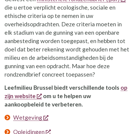
die u ertoe verplicht ecologische, sociale en
ethische criteria op te nemen in uw
overheidsopdrachten. Deze criteria moeten in
elk stadium van de gunning van een openbare
aanbesteding worden toegepast, en hebben tot
doel dat beter rekening wordt gehouden met het
milieu en de arbeidsomstandigheden bij de
gunning van een opdracht. Maar hoe deze
rondzendbrief concreet toepassen?
Leefmilieu Brussel biedt verschillende tools
op
opent een nieuw venster
zijn website
om u te helpen uw
aankoopbeleid te verbeteren.
opent een nieuw venster
Wetgeving
opent een nieuw venster
Opleidingen