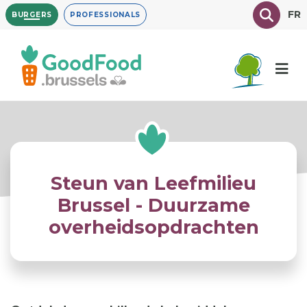
Overslaan
Texte à
FR
BURGERS
PROFESSIONALS
en
naar
de
inhoud
gaan
Steun van Leefmilieu
Brussel - Duurzame
overheidsopdrachten