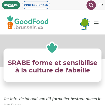
Overslaan
Texte à
FR
BURGERS
PROFESSIONALS
en
naar
de
inhoud
gaan
SRABE forme et sensibilise
à la culture de l'abeille
Ter info: de inhoud van dit formulier bestaat alleen in