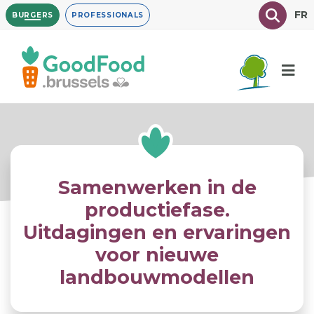
Overslaan
Texte à
FR
BURGERS
PROFESSIONALS
en
naar
de
inhoud
gaan
Samenwerken in de
productiefase.
Uitdagingen en ervaringen
voor nieuwe
landbouwmodellen