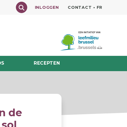
Texte à rechercher
INLOGGEN
CONTACT
•
FR
DS
RECEPTEN
on de
 sol