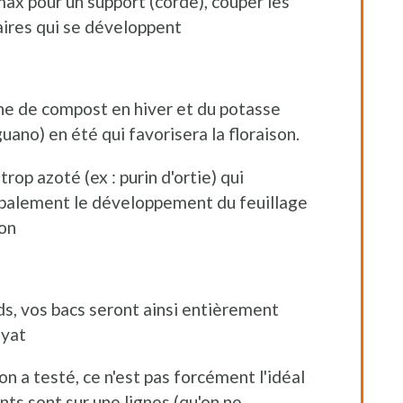
max pour un support (corde), couper les
ires qui se développent
he de compost en hiver et du potasse
guano) en été qui favorisera la floraison.
rop azoté (ex : purin d'ortie) qui
ipalement le développement du feuillage
son
eds, vos bacs seront ainsi entièrement
oyat
n a testé, ce n'est pas forcément l'idéal
ants sont sur une lignes (qu'on ne