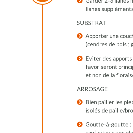
Garder 2-3 lianes 
lianes supplémenta
SUBSTRAT
Apporter une couc
(cendres de bois ; 
Eviter des apports t
favoriseront princ
et non de la florai
ARROSAGE
Bien pailler les pi
isolés de paille/br
Goutte-à-goutte : o
sauf si tous vos pl