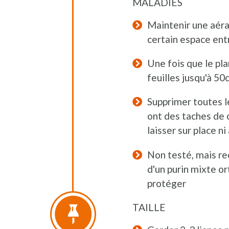
MALADIES
Maintenir une aéra
certain espace ent
Une fois que le pla
feuilles jusqu'à 50
Supprimer toutes le
ont des taches de 
laisser sur place n
Non testé, mais re
d'un purin mixte or
protéger
TAILLE