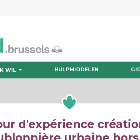
HULPMIDDELEN
GI
IK WIL
ur d'expérience créati
blonnière urbaine hors