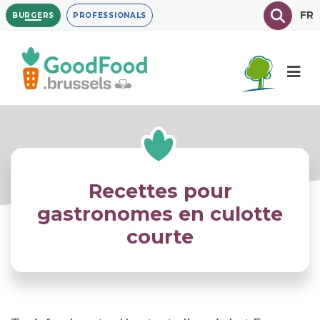
Overslaan
Texte à
FR
BURGERS
PROFESSIONALS
en
naar
de
inhoud
gaan
Recettes pour
gastronomes en culotte
courte