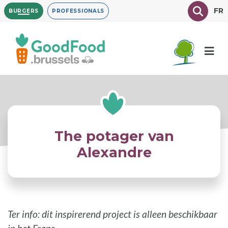
Overslaan
Texte à
FR
BURGERS
PROFESSIONALS
en
naar
de
inhoud
gaan
The potager van
Alexandre
Ter info: dit inspirerend project is alleen beschikbaar