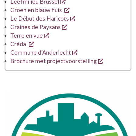
opent een nieuw venster
Leefmilieu Brussel
opent een nieuw venster
Groen en blauw huis
opent een nieuw venst
Le Début des Haricots
opent een nieuw venster
Graines de Paysans
opent een nieuw venster
Terre en vue
opent een nieuw venster
Crédal
opent een nieuw venst
Commune d’Anderlecht
opent een n
Brochure met projectvoorstelling