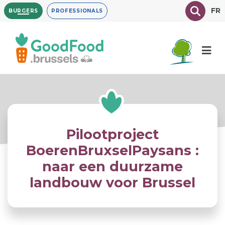
Overslaan
Texte à
FR
BURGERS
PROFESSIONALS
en
naar
de
inhoud
gaan
Pilootproject
BoerenBruxselPaysans :
naar een duurzame
landbouw voor Brussel